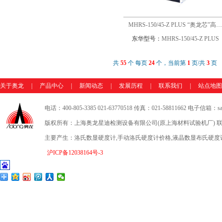
MHRS-150/45-Z PLUS “奥龙芯”高
东华型号：
MHRS-150/45-Z PLUS
共
55
个 每页
24
个，当前第
1
页/共
3
页
关于奥龙
|
产品中心
|
新闻动态
|
发展历程
|
联系我们
|
站点地图
电话：400-805-3385 021-63770518 传真：021-58811662 电子信箱：sale
版权所有：上海奥龙星迪检测设备有限公司(原上海材料试验机厂) 联
主要产生：洛氏数显硬度计,手动洛氏硬度计价格,液晶数显布氏硬度
沪ICP备12038164号-3