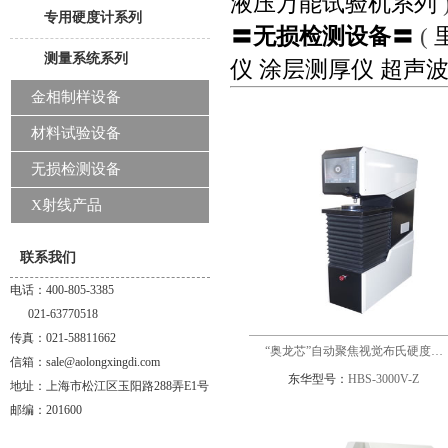
液压万能试验机系列
专用硬度计系列
〓无损检测设备〓
(
测量系统系列
仪
涂层测厚仪
超声
金相制样设备
材料试验设备
无损检测设备
X射线产品
联系我们
电话：400-805-3385
021-63770518
传真：021-58811662
“奥龙芯”自动聚焦视觉布氏硬度…
信箱：sale@aolongxingdi.com
东华型号：
HBS-3000V-Z
地址：上海市松江区玉阳路288弄E1号
邮编：201600