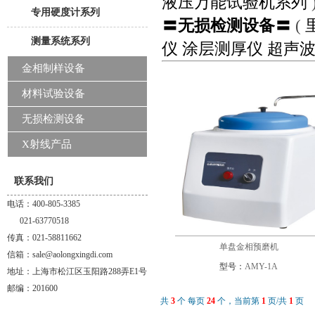
液压万能试验机系列
专用硬度计系列
〓无损检测设备〓
(
测量系统系列
仪
涂层测厚仪
超声
金相制样设备
材料试验设备
无损检测设备
X射线产品
联系我们
电话：400-805-3385
021-63770518
传真：021-58811662
单盘金相预磨机
信箱：sale@aolongxingdi.com
型号：
AMY-1A
地址：上海市松江区玉阳路288弄E1号
邮编：201600
共
3
个 每页
24
个，当前第
1
页/共
1
页