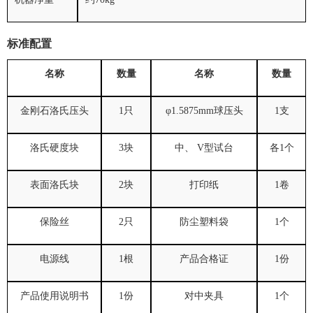
标准配置
名称
数量
名称
数量
金刚石洛氏压头
1只
φ1.5875mm球压头
1支
洛氏硬度块
3块
中、 V型试台
各1个
表面洛氏块
2块
打印纸
1卷
保险丝
2只
防尘塑料袋
1个
电源线
1根
产品合格证
1份
产品使用说明书
1份
对中夹具
1个