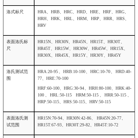
洛式标尺
HRA、HRB、HRC、HRD、HRE、HRF、HRG、
HRH、HRK、HRL、HRM、HRP、HRR、HRS、
HRV
表面洛氏标
HR15N、HR30N、HR45N、HR15T、HR30T、
尺
HR45T、HR15W、HR30W、HR45W、HR15X、
HR30X、HR45X、HR15Y、HR30Y、HR45Y
洛氏测试范
HRA:20-
95
、HRB:
1
0-100、HRC:
1
0-70、HRD:40-
围
77、HRE:70-100
HRF:60-100、HRG:30-94、HRH:80-100、HRK:40-
100、HRL:50-115 HRM:50-115、HRR:50-115、
HRP:50-115、HRS:50-115、HRV:50-115
表面洛氏测
HR15N:70-94、HR30N:42-86、 HR45N:20-77、
试范围
HR15T:67-93、HR30T:29-82、HR45T:10-72