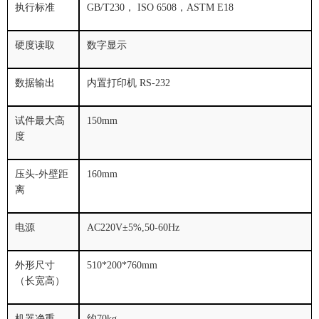
执行标准
GB/T230， ISO 6508，ASTM E18
硬度读取
数字显示
数据输出
内置打印机 RS-232
试件最大高
150mm
度
压头-外壁距
160mm
离
电源
AC220V
±
5%,50-60Hz
外形尺寸
51
0*200*760mm
（长宽高）
机器净重
约70kg