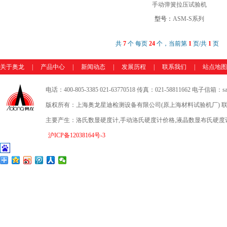
手动弹簧拉压试验机
型号：
ASM-S系列
共
7
个 每页
24
个，当前第
1
页/共
1
页
关于奥龙
|
产品中心
|
新闻动态
|
发展历程
|
联系我们
|
站点地图
电话：400-805-3385 021-63770518 传真：021-58811662 电子信箱：sale
版权所有：上海奥龙星迪检测设备有限公司(原上海材料试验机厂) 联
主要产生：洛氏数显硬度计,手动洛氏硬度计价格,液晶数显布氏硬度
沪ICP备12038164号-3