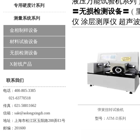
液压万能试验机系列
专用硬度计系列
〓无损检测设备〓
(
测量系统系列
仪
涂层测厚仪
超声
金相制样设备
材料试验设备
无损检测设备
X射线产品
联系我们
电话：400-805-3385
021-63770518
传真：021-58811662
弹簧扭转试验机
信箱：sale@aolongxingdi.com
型号：
ATM-D系列
地址：上海市松江区玉阳路288弄E1号
邮编：201600