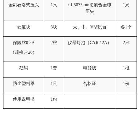
金刚石洛式压头
1
只
φ
1.5875mm
硬质合金球
1
只
压头
硬度块
3
块
大、中、
V
型试台
各
1
个
保险丝
0.5A
2
根
仪器灯泡（
GY6-12A
）
2
只
（规格
5
×
20
）
砝码
1
套
电源线
1
根
防尘塑料罩
1
只
合格证
1
份
使用说明书
1
份