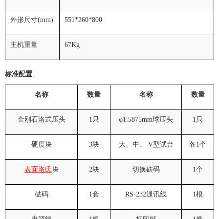
外形尺寸
(mm)
551*260*800
主机重量
67Kg
标准配置
名称
数量
名称
数量
金刚石洛式压头
1
只
φ
1.5875mm
球压头
1
只
硬度块
3
块
大、中、
V
型试台
各
1
个
表面洛氏
块
2
块
切换砝码
1
个
砝码
1
套
RS-232
通讯线
1
根