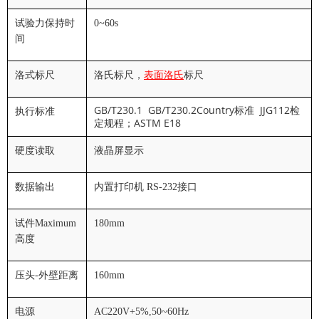
试验力保持时
0~60s
间
洛式标尺
洛氏标尺，
表面洛氏
标尺
GB/T230.1 GB/T230.2Country标准
JJG112
检
执行标准
定规程；
ASTM E18
硬度读取
液晶屏显示
数据输出
内置打印机
RS-232
接口
试件Maximum
180mm
高度
压头
-
外壁距离
160mm
电源
AC220V+5%,50~60Hz