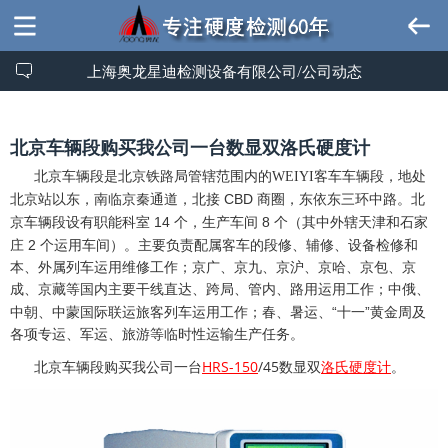
上海奥龙星迪检测设备有限公司/公司动态
北京车辆段购买我公司一台数显双洛氏硬度计
北京
车辆段
是
北京铁路局
管辖范围内的WEIYI客车车辆段，地处
CBD
北京站
以东，南临京秦通道，北接
商圈，东依
东三环
中路。北
14
8
京车辆段设有职能科室
个，生产车间
个（其中外辖天津和石家
2
庄
个运用车间）。主要负责配属客车的段修、辅修、设备检修和
本、外属列车运用维修工作；京广、京九、京沪、京哈、京包、京
成、京藏等国内主要干线直达、跨局、管内、路用运用工作；中俄、
“
”
中朝、中蒙国际联运
旅客列车
运用工作；春、暑运、
十一
黄金周及
各项专运、军运、旅游等临时性运输生产任务。
HRS-150
/45
北京
车辆段购买我公司一台
数显双
洛氏硬度计
。