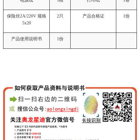
电源线
1
根
打印纸
1
卷
保险丝
2A/220V
规格
2
只
产品合格证
1
份
5x20
产品使用说明书
1
份