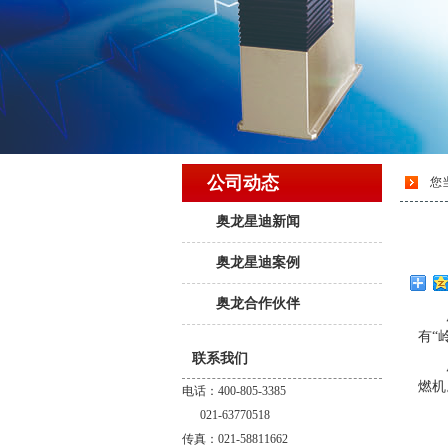
公司动态
您
奥龙星迪新闻
奥龙星迪案例
奥龙合作伙伴
有“
联系我们
燃机
电话：400-805-3385
021-63770518
传真：021-58811662