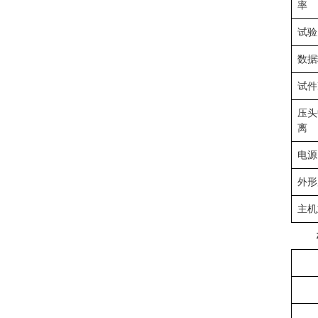
率
试验
数据
试件
压头
离
电源
外形
主机