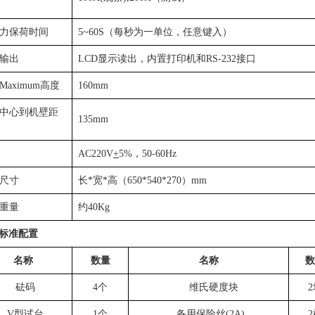
力保荷时间
5~60S
（每秒为一单位，任意键入）
输出
LCD
显示读出，内置打印机和
RS-232
接口
Maximum高度
160mm
中心到机壁距
135mm
AC220V
+
5%
，
50-60Hz
尺寸
长
*
宽
*
高（
650*540*270
）
mm
重量
约
40Kg
标准配置
名称
数量
名称
数
砝码
4
个
维氏硬度块
2
V
型试台
1
个
备用保险丝
(2A)
2