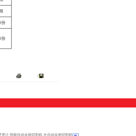
根
1
份
1
份
打印本页
|
关闭窗口
硬度计,智能自动金相切割机,全自动金相切割机