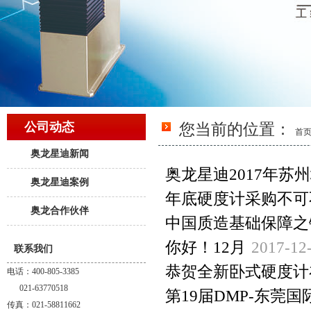
公司动态
您当前的位置：
首
奥龙星迪新闻
奥龙星迪2017年
奥龙星迪案例
年底硬度计采购不可
奥龙合作伙伴
中国质造基础保障之
你好！12月
2017-12
联系我们
恭贺全新卧式硬度计
电话：400-805-3385
021-63770518
30
第19届DMP-东
传真：021-58811662