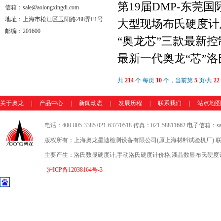
2017-11-28
第19届DMP-东
信箱：sale@aolongxingdi.com
地址：上海市松江区玉阳路288弄E1号
2017-11-23
大型现场布氏硬度计
邮编：201600
“奥龙芯”三款最新
最新一代奥龙“芯”
共
214
个 每页
10
个，当前第
5
页/共
22
关于奥龙
|
产品中心
|
新闻动态
|
发展历程
|
联系我们
|
站点地图
电话：400-805-3385 021-63770518 传真：021-58811662 电子信箱：sale
版权所有：上海奥龙星迪检测设备有限公司(原上海材料试验机厂) 联
主要产生：洛氏数显硬度计,手动洛氏硬度计价格,液晶数显布氏硬度
沪ICP备12038164号-3