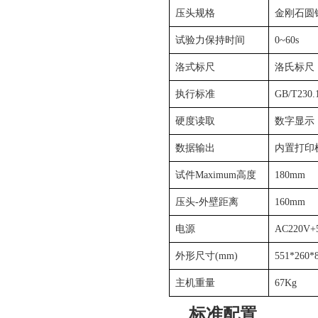
压头规格
金刚石圆
试验力保持时间
0~60s
洛式标尺
洛氏标尺
执行标准
GB/T230.
硬度读取
数字显示
数据输出
内置打印
试件Maximum高度
180mm
压头
-
外壁距离
160mm
电源
AC220V+
外形尺寸
(mm)
551*260*
主机重量
67Kg
标准配置