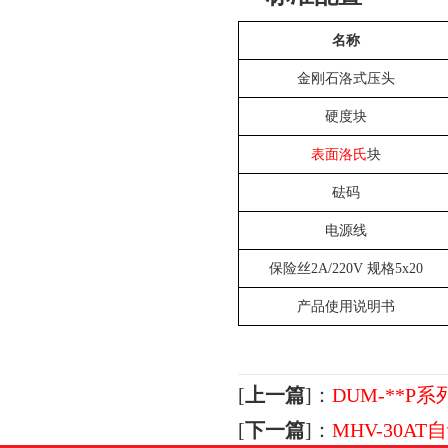
名称
金刚石洛式压头
硬度块
表面洛氏
块
砝码
电源线
保险丝
2A/220V
规格
5x20
产品使用说明书
[
上一篇
]：
DUM-**P
[
下一篇
]：
MHV-30