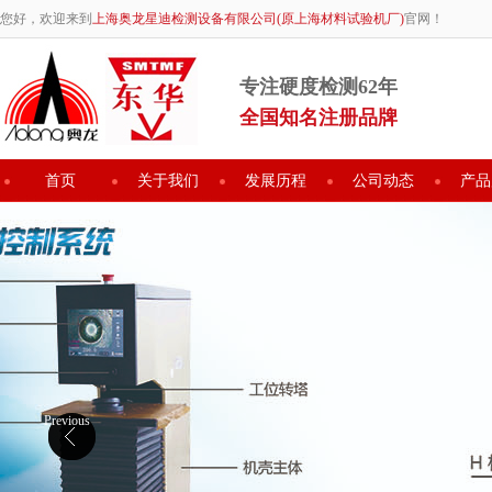
您好，欢迎来到
上海奥龙星迪检测设备有限公司(原上海材料试验机厂)
官网！
专注硬度检测62年
全国知名注册品牌
首页
关于我们
发展历程
公司动态
产品
Previous