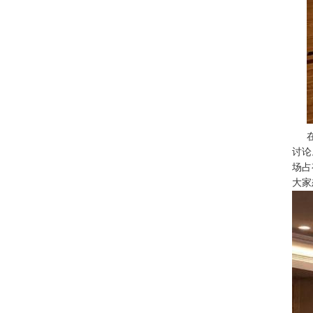
讨论
场占
大家