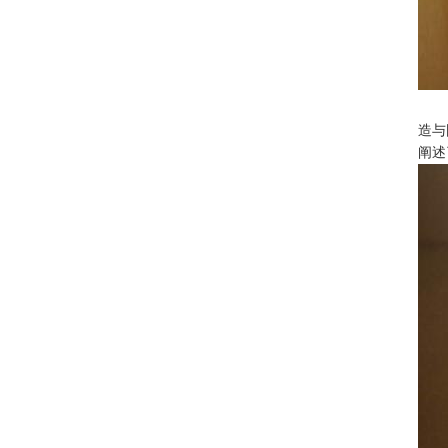
造与
阐述