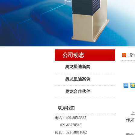
公司动态
您
奥龙星迪新闻
奥龙星迪案例
奥龙合作伙伴
联系我们
上
电话：400-805-3385
作如
021-63770518
传真：021-58811662