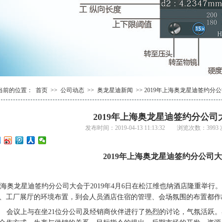
1
2
1
3
2
4
当前的位置：
首页
>>
公司动态
>>
奥龙星迪新闻
>> 2019年上海奥龙星迪签约
2019年上海奥龙星迪签约分公
发布时间：2019-04-13 11:13:32 浏览次数：3
2019
年上海奥龙星迪签约分公司大
海奥龙星迪签约分公司大会于2019年4月6日在松江维也纳酒店隆重举行
、工厂展厅的环境布置，到会人员酒店住宿的管理、会场氛围的布置都作
会议上与在坐21位分公司及经销商伙伴进行了热烈的讨论，气氛活跃