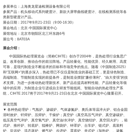
参展单位：上海奥龙星迪检测设备有限公司
参展产品：机头移动式系列硬度计、新款大屏带曲线硬度计
、在线检测系统等各
类新型硬度计产品。
展会日期：2017年9月21-23日（9:00-16:30）
展会地点：北京·中国国际展览中心
展馆地址：北京市朝阳区北三环东路6号
展位号：8AT03A
展会介绍：
中国国际热处理展览会（简称CIHTE）创办于2004年，是热处理行业集思广
益、改革创新、推动合作的前沿阵地。产品轻量化、性能优异、经久耐用、高度
可靠，是现代制造业不断追求的目标和市场竞争的焦点。随着《中国制造2025》
和“互联网+”的逐步深入，热处理已不仅仅是制造业的基础工艺，更是绿色制造、
高端制造、节能制造实现的前提条件，是制造业摆脱“廉价薄利”、“由大变强”的技
术支撑。为进一步推动热处理新技术、新产品在提高材料性能、产品轻量化等领
域中的应用，为制造企业引进或自主研发节能低耗、智能自动的热处理生产系
统，CIHTE 2017将于2017年9月21-23日在北京·中国国际展览中心隆重召开。
展览范围
▼ 各种热处理炉：气氛炉、渗碳炉、气体渗氮炉、奥氏体等温淬火炉、铝合金固
溶时效炉、钎焊炉、压焊炉、干燥炉；真空炉（真空高压气淬炉、真空渗碳炉、
低压真空气淬炉、真空氢气炉、真空油/水淬炉、真空烧结炉、真空回火炉），箱
式炉、推杆炉、转底炉、辊棒炉、网袋炉、钟罩炉、台车炉、链式炉、底装料
炉、盐浴炉、流态床炉、燃气炉、步进炉、震底炉、井式炉（加热炉、、渗氮