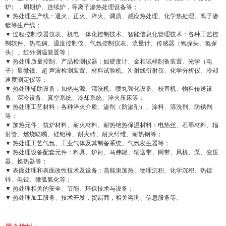
炉），周期炉、连续炉，等离子渗热处理设备等；
▼ 热处理生产线：退火、正火、淬火、调质、感应热处理、化学热处理、离子渗
镀等生产线；
▼ 过程控制仪器仪表、机电一体化控制技术、智能信息化管理技术：各种工艺控
制软件、热电偶、温度控制仪、气氛控制仪表、流量计、传感器（氧探头、氢探
头）、红外测温装置等；
▼ 热处理质量控制、产品检测仪器：如硬度计、金相试样制备装置、光学（电
子）显微镜、超 声波检测装置、材料试验机、X-射线衍射仪、化学分析仪、冷却
速度测定仪等；
▼ 热处理辅助设备：加热电源、清洗机、喷丸强化设备、校直机、物料传送设
备、深冷设备、真空系统、冷却系统、淬火压床等；
▼ 热处理工艺材料：各种淬火介质、渗剂（防渗剂）、涂料、清洗剂、防锈剂
等；
▼ 加热元件、筑炉材料、耐火材料、耐热绝热保温材料：电热丝、石墨材料、辐
射管、燃烧喷嘴、硅钼棒、耐火砖、耐火纤维、耐热钢等；
▼ 热处理工艺气氛、工业气体及其制备系统、气氛发生器等；
▼ 热处理设备配套元件：料具、炉衬、马弗罐、输送带、网带、风机、泵、变压
器、换热器等；
▼ 表面处理和表面改性技术及设备：高能束加热、物理沉积、化学沉积、热镀
锌、电镀、微弧氧化等；
▼ 热处理相关的安全、节能、环保技术与设备；
▼ 热处理加工服务、技术开发，贸易商，相关咨询、信息服务等。