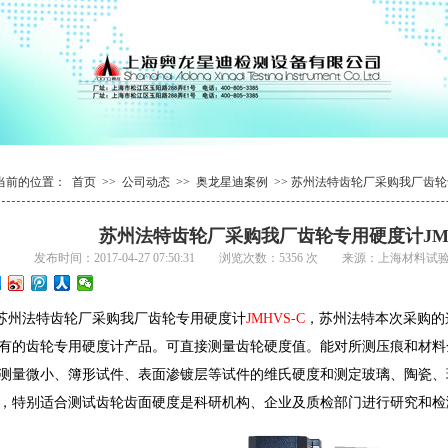
1
2
1
3
2
4
当前的位置：
首页
>>
公司动态
>>
奥龙星迪案例
>> 苏州法特齿轮厂采购我厂齿轮专
苏州法特齿轮厂采购我厂齿轮专用硬度计JMH
发布时间：2017-04-27 07:50:31 浏览次数：5356 次 来源：上海材
州法特齿轮厂采购我厂齿轮专用硬度计
JMHVS-C
，
苏州法特本次采购的
有的齿轮专用硬度计产品。可直接测量齿轮硬度值。
能对所测压痕和材料
测量微小、簿形试件、表面渗镀层等试件的维氏硬度和测定玻璃、陶瓷、
，特别适合测试齿轮齿面硬度是科研机构、企业及质检部门进行研究和检