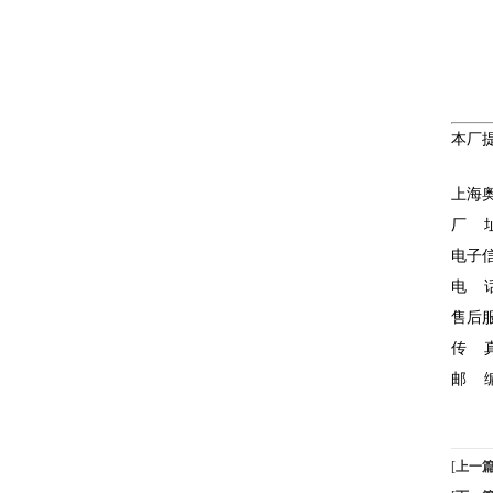
本厂
上海
厂 址
电子信箱
电 话：
售后服
传 真：
邮 编
[
上一