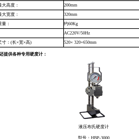
最大高度：
200mm
最大宽度：
320mm
重量：
约60Kg
：
AC220V/50Hz
寸：(长×宽×高)
520×
320
×650mm
还提供各种专用硬度计：
液压布氏硬度计
型号：
HBP-3000