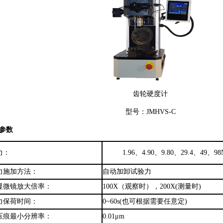
齿轮硬度计
型号：
JMHVS-C
参数
力：
1.96、4.90、9.80、29.4、
49、98
力施加方法：
自动加卸试验力
显微镜放大倍率：
100X（观察时），
200X(测量时)
力保荷时间：
0~60s(也可根据需要任意定)
压痕最小分辨率：
0.01μm