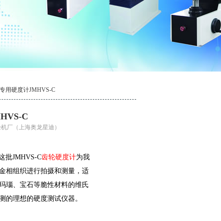
用硬度计JMHVS-C
VS-C
料试验机厂（上海奥龙星迪）
这批
JMHVS-C
齿轮硬度计
为我
金相组织进行拍摄和测量，适
玛瑙、宝石等脆性材料的维氏
测的理想的硬度测试仪器。