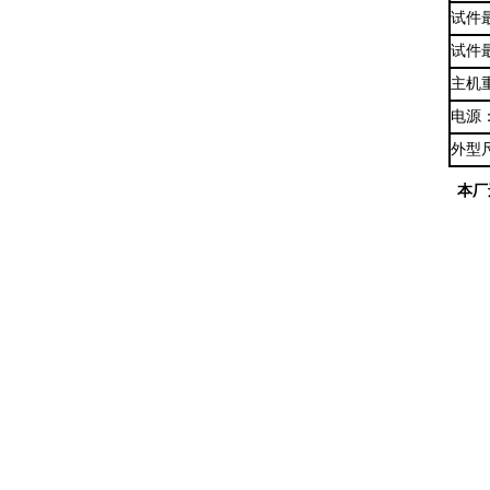
试件
试件
主机
电源
外型尺
本厂