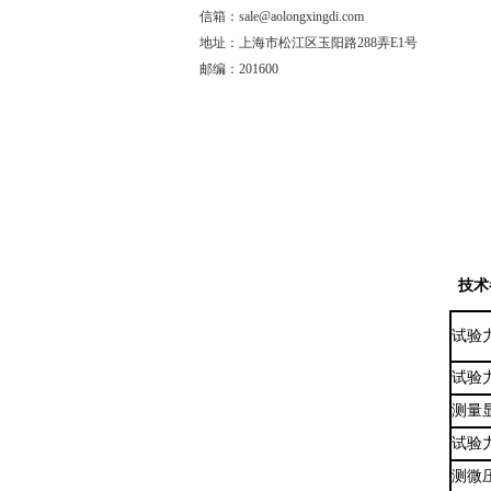
信箱：sale@aolongxingdi.com
地址：上海市松江区玉阳路288弄E1号
邮编：201600
技术
试验
试验
测量
试验
测微