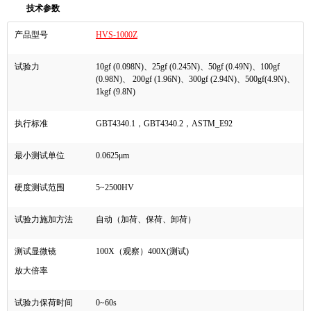
技术参数
产品型号
HVS-1000Z
试验力
10gf (0.098N)
、
25gf (0.245N)
、
50gf (0.49N)
、
100gf
(0.98N)
、
200gf (1.96N)
、
300gf (2.94N)
、
500gf(4.9N)
、
1kgf (9.8N)
执行标准
GBT4340.1
，
GBT4340.2
，
ASTM_E92
最小测试单位
0.0625μm
硬度测试范围
5~2500HV
试验力施加方法
自动（加荷、保荷、卸荷）
测试显微镜
100X
（观察）
400X(
测试
)
放大倍率
试验力保荷时间
0~60s