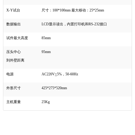
X-Y
试台
尺寸：
100*100mm
最大移动：
25*25mm
数据输出
LCD
显示读出，内置打印机和
RS-232
接口
试件最大高度
85mm
压头中心
95mm
到外壁距离
电源
AC220V
+
5%
，
50-60Hz
外形尺寸
425*275*520mm
主机重量
25Kg