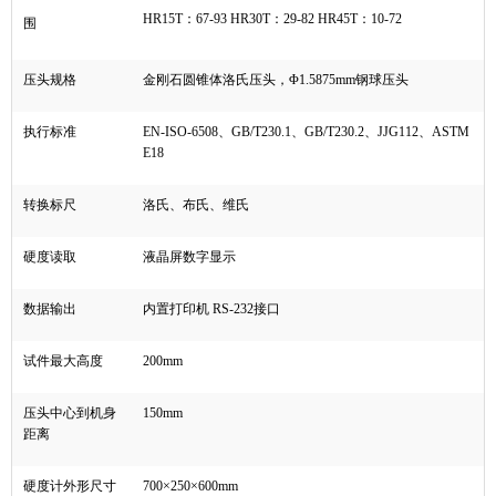
HR15T
：
67-93 HR30T
：
29-82 HR45T
：
10-72
围
压头规格
金刚石圆锥体洛氏压头，Φ
1.5875mm
钢球压头
执行标准
EN-ISO-6508
、
GB/T230.1
、
GB/T230.2
、
JJG112
、
ASTM
E18
转换标尺
洛氏、布氏、维氏
硬度读取
液晶屏数字显示
数据输出
内置打印机
RS-232
接口
试件最大高度
200mm
压头中心到机身
150mm
距离
硬度计外形尺寸
700×250×600mm