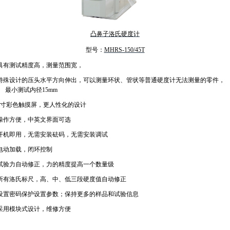
凸鼻子洛氏硬度计
型号：
MHRS-150/45T
 具有测试精度高，测量范围宽，
特殊设计的压头水平方向伸出，可以测量环状、管状等普通硬度计无法测量的零件，
最小测试内径
15mm
寸彩色触摸屏，更人性化的设计
操作方便，中英文界面可选
开机即用，无需安装砝码，无需安装调试
电动加载，闭环控制
 试验力自动修正，力的精度提高一个数量级
所有洛氏标尺，高、中、低三段硬度值自动修正
设置密码保护设置参数；保持更多的样品和试验信息
 采用模块式设计，维修方便