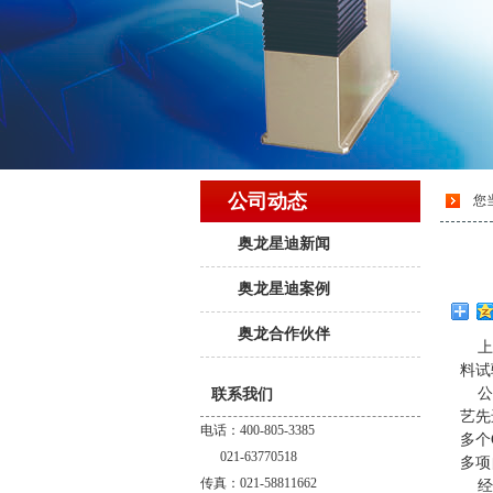
公司动态
您
奥龙星迪新闻
奥龙星迪案例
奥龙合作伙伴
上海
料试
公司
联系我们
艺先
电话：400-805-3385
多个
021-63770518
多项
传真：021-58811662
经过