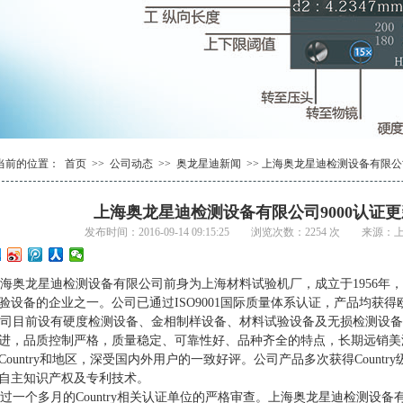
1
2
1
3
2
4
当前的位置：
首页
>>
公司动态
>>
奥龙星迪新闻
>> 上海奥龙星迪检测设备有限公
上海奥龙星迪检测设备有限公司9000认证
发布时间：2016-09-14 09:15:25 浏览次数：2254 次 来源
奥龙星迪检测设备有限公司前身为上海材料试验机厂，成立于1956年
验设备的企业之一。公司已通过ISO9001国际质量体系认证，产品均获得
目前设有硬度检测设备、金相制样设备、材料试验设备及无损检测设备
进，品质控制严格，质量稳定、可靠性好、品种齐全的特点，长期远销美
Country和地区，深受国内外用户的一致好评。公司产品多次获得Count
自主知识产权及专利技术。
一个多月的Country相关认证单位的严格审查。上海奥龙星迪检测设备有