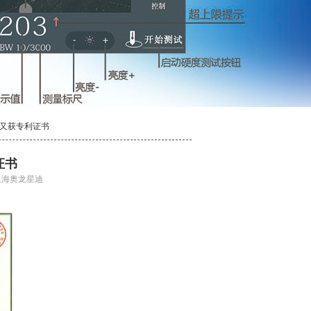
计又获专利证书
证书
：上海奥龙星迪