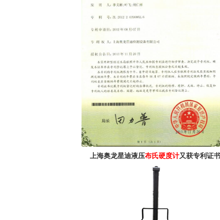
上海奥龙星迪液压
布氏硬度计
又获专利证