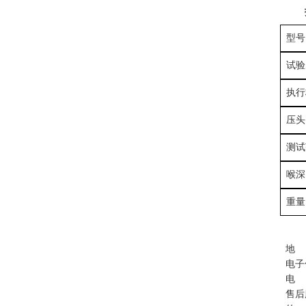
型号
试验
执行
压头
测试
喉深
重量
地 
电子信箱
电 话
售后服