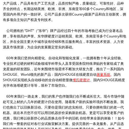
大产品线，产品具有生产工艺先进，品质控制严格，质量稳定、可靠性好、品种
齐全的特点，长期远销美洲、欧洲、非洲、东南亚等60多个Country和地区，深
受国内外用户的一致好评。公司产品多次获得Country级新产品和自主创新奖，拥
有多项自主知识产权及专利技术。
公司拥有的 “DHT”（“东华”）牌产品经过四十年的市场考验已成为行业著名品
牌，享有很高的声誉。东华牌硬度计远销美国、欧洲、东南亚等多个Country和地
区，并在全国主要大中城市设有经销和售后服务网点，丰富的技术资源、人力资
源及市场资源，为企业的发展奠定坚实的基础。
60年来我们坚持向精密化、自动化和智能化发展，一批拥有数十年从业经验、
专业技术过硬的材料试验领域学科带头人及享受国务院特殊津贴的专家组成了奥
龙星迪的研发团队，近年来围绕市场需求不断加大研发力度，推出了一系列国内
SHOUGE、World领先的新产品：国内SHOUGE在线硬度自动
测量系统
、国内
SHOUGE实现机头自动移动的全自动精密显微
维氏硬度计
、国内SHOUGE高精度
光学布洛维硬度计等等，填补了市场空白。
60年来我们一路走来，我们的客户也伴随我们在不断成长壮大。现今市场中随
处可见上材的八几年的硬度计仍在使用。随着客户新的实验环境的不断改善。我
们也推出了以旧换新活动。只要你是我们的忠实粉丝。只要你拥有我们的老一代
机器。就在本月您不但可以用旧机器折价采购新款机器。更是可以享受老客户的
优惠，我们将以崭新舒心的品质换去你手中的旧机 你给带来全新的体验！！如今
我们有一整套的征对各行业试验室解决方案。提供完善的一条龙服务。从产品选