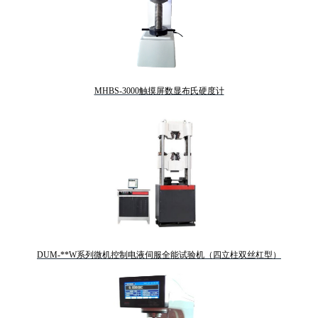
MHBS-3000触摸屏数显布氏硬度计
DUM-**W系列微机控制电液伺服全能试验机（四立柱双丝杠型）