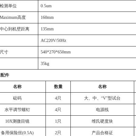
检测单位
0.5um
Maximum高度
160mm
中心到机壁距离
135mm
AC220V/50Hz
尺寸
540*270*650mm
35kg
准配件
名称
数量
名称
砝码
4
只
大、中、“
V
”型试台
水平调节螺钉
4
只
电源线
10X
测微目镜
1
只
维氏硬度块
备用保险丝
(0.5A)
2
只
产品合格证