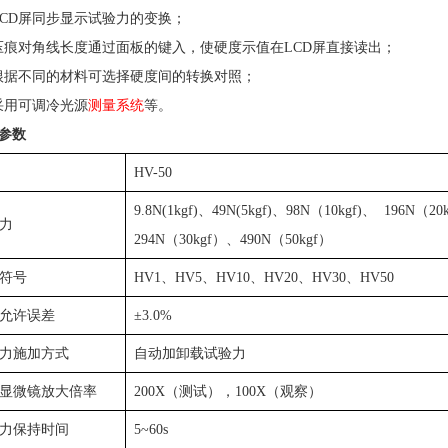
CD
屏同步显示试验力的变换；
压痕对角线长度通过面板的键入，使硬度示值在
LCD
屏直接读出；
根据不同的材料可选择硬度间的转换对照；
采用可调冷光源
测量系统
等。
参数
HV-50
9.8N(1kgf)
、
49N(5kgf)
、
98N
（
10kgf)
、
196N
（
20
力
294N
（
30kgf
）、
490N
（
50kgf
）
符号
HV1
、
HV5
、
HV10
、
HV20
、
HV30
、
HV50
允许误差
±
3.0%
力施加方式
自动加卸载试验力
显微镜放大倍率
200X
（测试），
100X
（观察）
力保持时间
5~60s