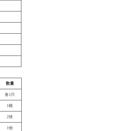
数量
各
1
只
1
根
2
块
1
份