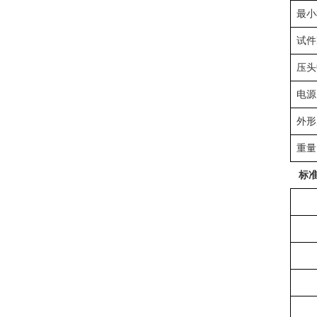
最小
试件
压头
电源
外形
重量
标