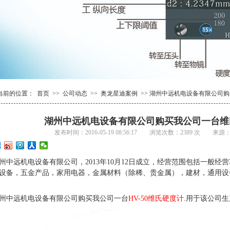
1
2
1
3
2
4
当前的位置：
首页
>>
公司动态
>>
奥龙星迪案例
>> 湖州中远机电设备有限公司
湖州中远机电设备有限公司购买我公司一台维
发布时间：2016-05-19 08:56:17 浏览次数：2389 次 来
州中远机电设备有限公司，
2013
年
10
月
12
日成立，经营范围包括一般经营
设备，五金产品，家用电器，金属材料（除稀、贵金属），建材，通用设
州中远机电设备有限公司购买我公司一台
HV-50
维氏硬度计
.
用于该公司生