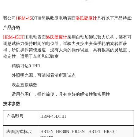
HRM-45
DTIII
:
我公司
简易数显电动表面
洛氏硬度计
具有以下产品特点
产品介绍
HRM-45DT
III
电动表面
洛氏硬度计
采用自动加卸试验力机构，装有可
调总试验力保持时间的电位器，试验力变换由变荷手轮的旋转而获
得，所以操作简便迅速，没有人为的操作误差，具有很高的灵敏度，
稳定性，适用于车间和试验室
精确可达
0.1HR
外照明光源，可清晰看清所测试点
表盘直接读数
适用范围广，操作简便，具有良好的
经济
性和实用性
技术参数
产品型号
HRM-45DTIII
表面洛式标尺
HR15N HR30N HR45N HR15T HR30T