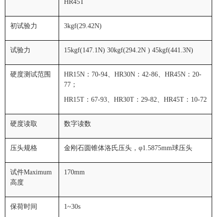
HR45T
初试验力
3kgf(29.42N)
试验力
15kgf(147.1N) 30kgf(294.2N ) 45kgf(441.3N)
硬度测试范围
HR15N
：
70-94
、
HR30N
：
42-86
、
HR45N
：
20-
77
；
HR15T
：
67-93
、
HR30T
：
29-82
、
HR45T
：
10-72
硬度读取
数字读数
压头规格
金刚石圆锥体洛氏压头，φ
1.5875mm
球压头
试件Maximum
170mm
高度
保荷时间
1~30s