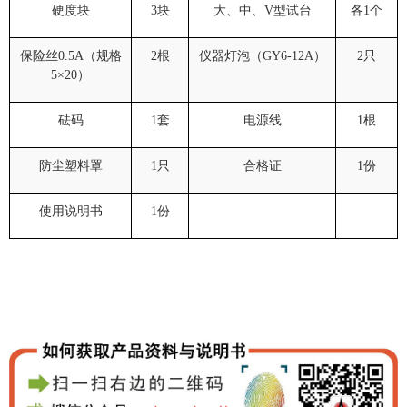
硬度块
3
块
大、中、
V
型试台
各
1
个
保险丝
0.5A
（规格
2
根
仪器灯泡（
GY6-12A
）
2
只
5
×
20
）
砝码
1
套
电源线
1
根
防尘塑料罩
1
只
合格证
1
份
使用说明书
1
份