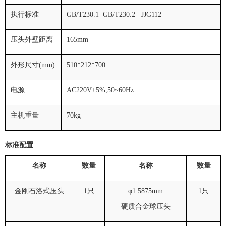
执行标准
GB/T230.1 GB/T230.2 JJG112
压头外壁距离
165mm
外形尺寸
(mm)
510*212*700
电源
AC220V
+
5%,50~60Hz
主机重量
70kg
标准配置
名称
数量
名称
数量
金刚石洛式压头
1
只
φ
1.5875mm
1
只
硬质合金球压头