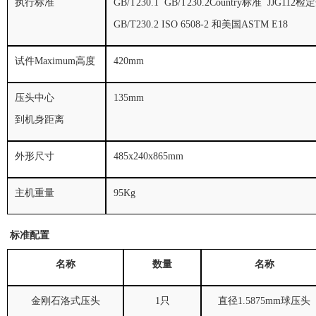
执行标准
GB/T230.1 GB/T230.2
Country标准
JJG112
检定
GB/T230.2 ISO 6508-2
和美国
ASTM E18
试件Maximum高度
420mm
压头中心
135mm
到机身距离
外形尺寸
485x240x865mm
主机重量
95Kg
标准配置
名称
数量
名称
金刚石洛式压头
1
只
直径
1.5875mm
球压头