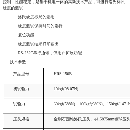
控制，性能稳定，是集于机电一体的高新技术产品，可进行洛氏标尺
硬度的测试
洛氏硬度标尺的选用
硬度测试保持时间的选择
复位功能
硬度测试结果打印输出
RS-232C串行通讯，供用户扩展功能
技术参数
产品型号
HRS-150B
初试验力
10kgf(98.07N)
试验力
60kgf(588N)
、
100kgf(980N)
、
150kgf(1471
压头规格
金刚石圆锥洛氏压头、φ
1.5875mm
钢球压