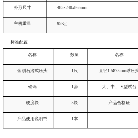
外形尺寸
485x240x865mm
主机重量
95Kg
标准配置
名称
数量
名称
金刚石洛式压头
1
只
直径
1.5875mm
球压
砝码
1
套
大、中、
V
型试台
硬度块
3
块
产品合格证
产品使用
说明书
1
本