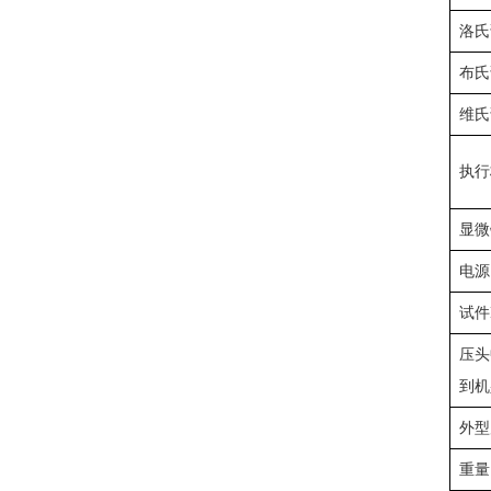
洛氏
布氏
维氏
执行
显微
电源
试件
压头
到机
外型
重量