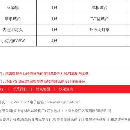
5x
物镜
1
只
溜板试台
锥形试台
1
只
“
V
”型试台
内照明灯头
1
只
外照明灯罩
小灯泡
6V/5W
4
只
篇
]：
精密数显自动转塔维氏硬度计JMHVS-30AT标配与参数
篇
]：
JMHVS-10AT精密数显自动转塔维氏硬度计详细介绍
程
|
联系我们
|
站点地图
|
快递查询
 传真：021-58811662 电子信箱：sale@aolongxingdi.com
限公司(原上海材料试验机厂) 联系地址：上海市松江区玉阳路288弄E1号
氏硬度计价格,液晶数显布氏硬度计,数显显微维氏硬度计,数显维氏硬度计,布洛维光学