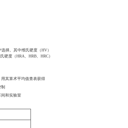
户选择。其中维氏硬度（
HV
）
洛氏硬度（
HRA
、
HRB
、
HRC
）
，用其算术平均值查表获得
控制
车间和实验室