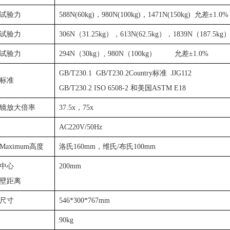
试验力
588N(60kg)
，
980N(100kg)
，
1471N(150kg)
允差±
1.0%
试验力
306N
（
31.25kg
），
613N(62.5kg
），
1839N
（
187.5kg
试验力
294N
（
30kg
）
, 980N
（
100kg
）
允差±
1.0%
GB/T230.1 GB/T230.2
Country标准
JJG112
标准
GB/T230.2 ISO 6508-2
和美国
ASTM E18
镜放大倍率
37.5x
，
75x
AC220V/50Hz
Maximum高度
洛氏
160mm
，维氏
/
布氏
100mm
中心
200mm
壁距离
尺寸
546*300*767mm
90kg