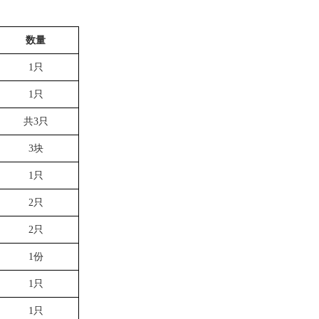
数量
1
只
1
只
共
3
只
3
块
1
只
2
只
2
只
1
份
1
只
1
只