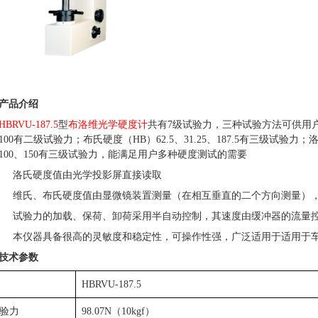
产品介绍
HBRVU-187.5
型
布洛维光学硬度计
共有
7
级试验力，三种试验方法可供用
100
有二级试验力；布氏硬度（
HB
）
62.5
、
31.25
、
187.5
有三级试验力；
100
、
150
有三级试验力，能满足用户多种硬度测试的需要
洛氏硬度值由光学投影屏直接读取
维氏、布氏硬度值由显微镜装置测量（在相互垂直的二个方向测量）
试验力的加载、保荷、卸荷采用半自动控制，其速度由缓冲器的流量
本仪器具备很高的灵敏度和稳定性，可操作性强，广泛适用于适用于
技术参数
HBRVU-187.5
验力
98.07N
（
10kgf
）