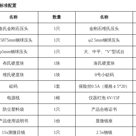
标准配置
名称
数量
名称
洛氏金刚石压头
1
只
金刚石维氏压头
.5875mm
钢球压头
1
只
φ
2.5mm
钢球压头
φ
5mm
钢球压头
1
只
大、中平、“
V
”型试台
布氏硬度块
1
块
洛氏硬度块
维氏硬度块
1
块
0
号小砝码
砝码
1
套
保险丝
0.5A
（规格￠
5*20
）
电源线
1
根
仪器灯泡
6V/15F
防尘塑料袋
1
只
产品合格证书
产品使用说明书
1
份
显微镜座
15x
测微目镜
1
只
2.5x
物镜