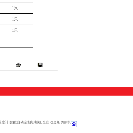
1
只
1
只
1
只
打印本页
|
关闭窗口
硬度计,智能自动金相切割机,全自动金相切割机