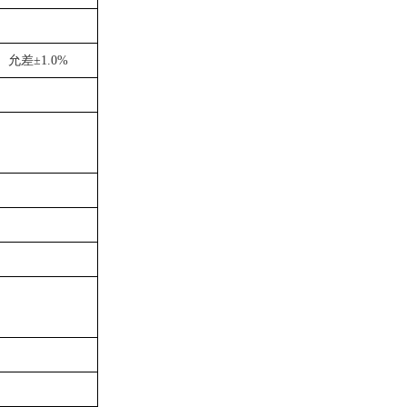
）
允差±
1.0%