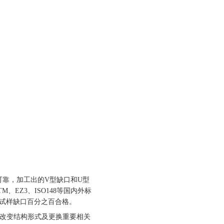
可靠，加工出的V型缺口和U型
M、EZ3、ISO148等国内外标
试样缺口百分之百合格。
》如果改变结构形式及更换重要相关