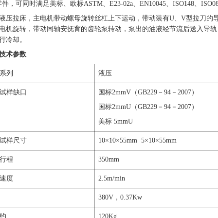
零件，可同时满足美标、欧标ASTM、E23-02a、EN10045、ISO148、ISO
液压拉床，
主电机带动螺母旋转丝杠上下运动，带动装有
U
、
V
型拉刀的
电机旋转，带动同轴安抚育的齿轮泵转动，泵出的油液经节流后送入导轨
行冷却。
技术参数
系列
液压
试样缺口
国标2mmV（GB229－94－2007）
国标2mmU（GB229－94－2007）
美标 5mmU
试样尺寸
10×10×55mm 5×10×55mm
行程
350mm
速度
2.5m/min
380V，0.37Kw
约
120Kg