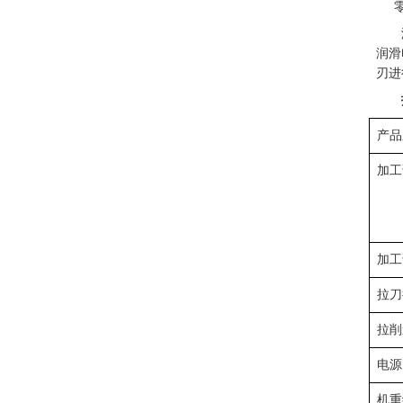
润滑
刃进
产品
加工
加工
拉刀
拉削
电源
机重