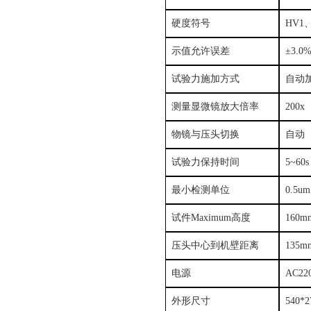
硬度符号
HV1
示值允许误差
±
3.0
试验力施加方式
自动
测量显微镜放大倍率
200x
物镜与压头切换
自动
试验力保持时间
5~60s
最小检测单位
0.5um
试件Maximum高度
160m
压头中心到机壁距离
135m
电源
AC22
外形尺寸
540*