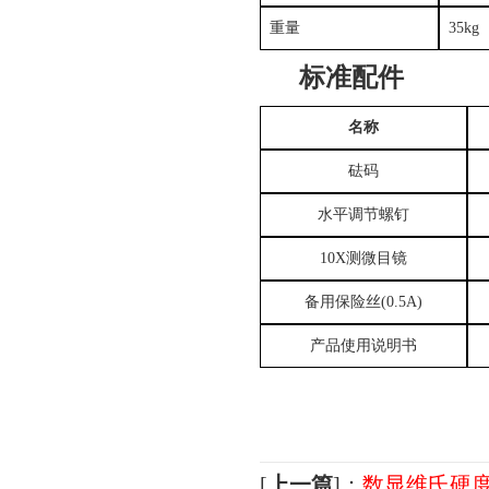
重量
35kg
标准配件
名称
砝码
水平调节螺钉
10X
测微目镜
备用保险丝
(0.5A)
产品使用说明书
[
上一篇
]：
数显维氏硬度